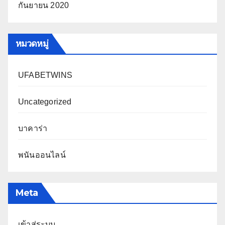
กันยายน 2020
หมวดหมู่
UFABETWINS
Uncategorized
บาคาร่า
พนันออนไลน์
Meta
เข้าสู่ระบบ