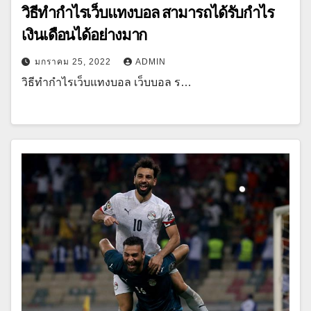
วิธีทำกำไรเว็บแทงบอล สามารถได้รับกำไร
เงินเดือนได้อย่างมาก
มกราคม 25, 2022
ADMIN
วิธีทำกำไรเว็บแทงบอล เว็บบอล ร…