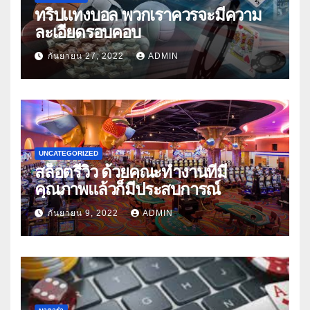
ทริปแทงบอล พวกเราควรจะมีความ
ละเอียดรอบคอบ
กันยายน 27, 2022
ADMIN
UNCATEGORIZED
สล็อตรีวิว ด้วยคณะทำงานที่มี
คุณภาพแล้วก็มีประสบการณ์
กันยายน 9, 2022
ADMIN