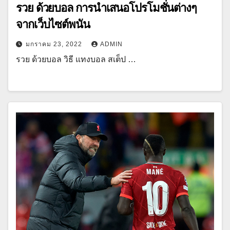
รวย ด้วยบอล การนำเสนอโปรโมชั่นต่างๆ
จากเว็บไซต์พนัน
มกราคม 23, 2022
ADMIN
รวย ด้วยบอล วิธี แทงบอล สเต็ป …