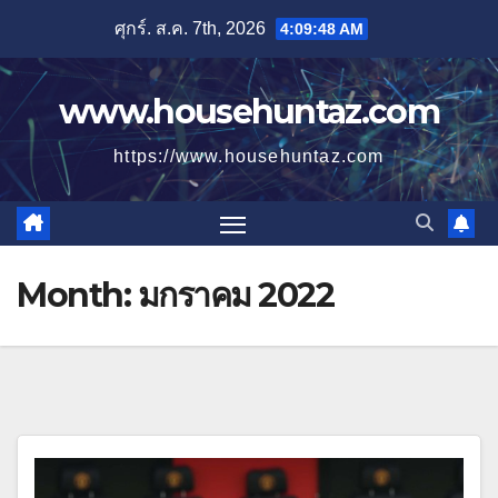
Skip
ศุกร์. ส.ค. 7th, 2026
4:09:49 AM
to
content
www.househuntaz.com
https://www.househuntaz.com
Month:
มกราคม 2022