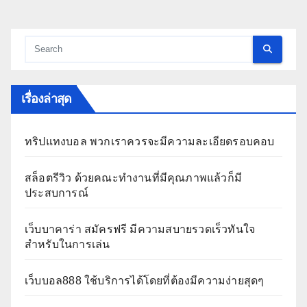
pagination
เรื่องล่าสุด
ทริปแทงบอล พวกเราควรจะมีความละเอียดรอบคอบ
สล็อตรีวิว ด้วยคณะทำงานที่มีคุณภาพแล้วก็มี
ประสบการณ์
เว็บบาคาร่า สมัครฟรี มีความสบายรวดเร็วทันใจ
สำหรับในการเล่น
เว็บบอล888 ใช้บริการได้โดยที่ต้องมีความง่ายสุดๆ