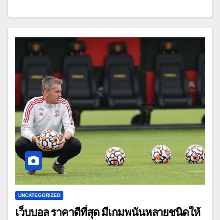
UNCATEGORIZED
เว็บบอล ราคาดีที่สุด มีเกมพนันหลายชนิดให้