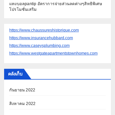
แทงบอลpantip อัตราการจ่ายส่วนลดต่างๆสิทธิพิเศษ
โปรโมชั่นเสริม
https://www.chaussureshistorique.com
https://www.insurancehubbard.com
https://www.caseysplumbing.com
https://www.westgateapartmentstownhomes.com
คลังเก็บ
กันยายน 2022
สิงหาคม 2022