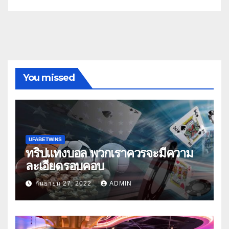
You missed
UFABETWINS
ทริปแทงบอล พวกเราควรจะมีความ
ละเอียดรอบคอบ
กันยายน 27, 2022
ADMIN