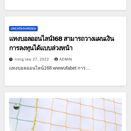
UNCATEGORIZED
แทงบอลออนไลน์168 สามารถวางแผนเงิน
การลงทุนได้แบบล่วงหน้า
กรกฎาคม 27, 2022
ADMIN
แทงบอลออนไลน์168 wwwufabet การ…