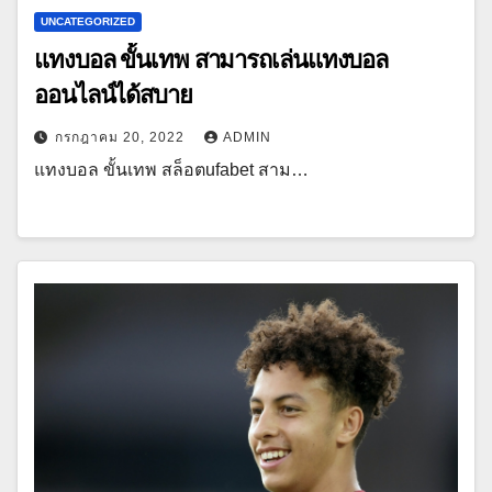
UNCATEGORIZED
แทงบอล ขั้นเทพ สามารถเล่นแทงบอล
ออนไลน์ได้สบาย
กรกฎาคม 20, 2022
ADMIN
แทงบอล ขั้นเทพ สล็อตufabet สาม…