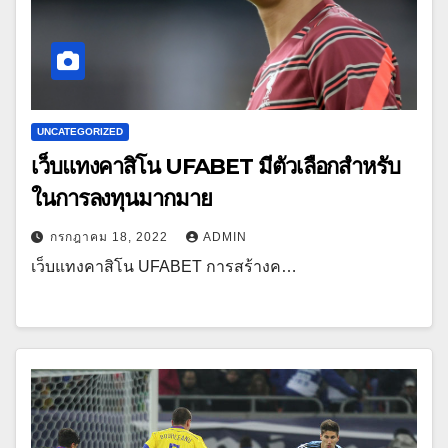
UNCATEGORIZED
เว็บแทงคาสิโน UFABET มีตัวเลือกสำหรับ
ในการลงทุนมากมาย
กรกฎาคม 18, 2022
ADMIN
เว็บแทงคาสิโน UFABET การสร้างค…