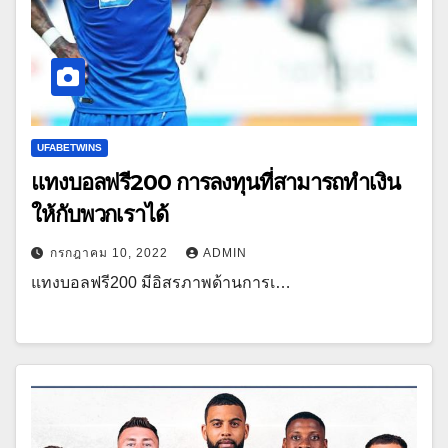
UFABETWINS
แทงบอลฟรี200 การลงทุนที่สามารถทำเงิน
ให้กับพวกเราได้
กรกฎาคม 10, 2022
ADMIN
แทงบอลฟรี200 มีอิสรภาพด้านการเ…