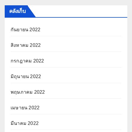
คลังเก็บ
กันยายน 2022
สิงหาคม 2022
กรกฎาคม 2022
มิถุนายน 2022
พฤษภาคม 2022
เมษายน 2022
มีนาคม 2022