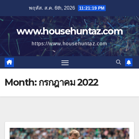
Skip
พฤหัส. ส.ค. 6th, 2026
11:21:20 PM
to
content
www.househuntaz.com
https://www.househuntaz.com
Month:
กรกฎาคม 2022