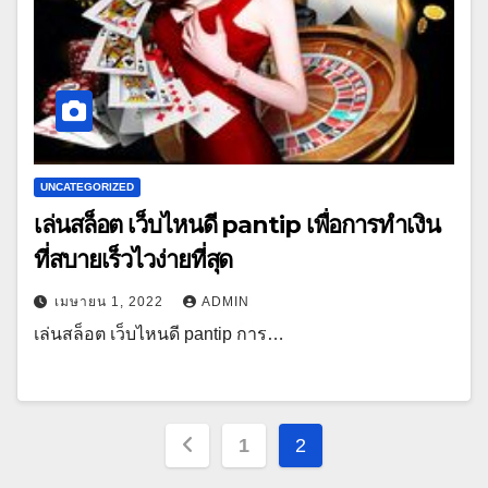
UNCATEGORIZED
เล่นสล็อต เว็บไหนดี pantip เพื่อการทำเงิน
ที่สบายเร็วไวง่ายที่สุด
เมษายน 1, 2022
ADMIN
เล่นสล็อต เว็บไหนดี pantip การ…
Posts
1
2