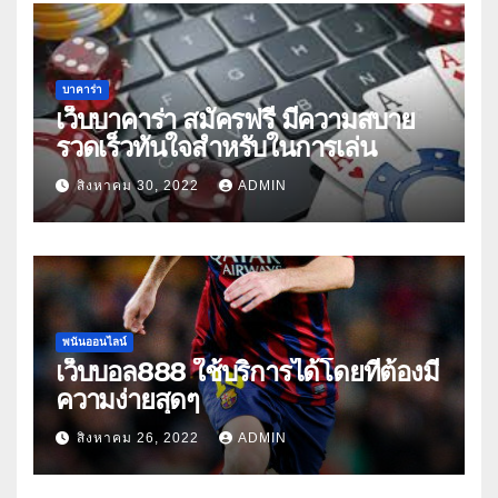
บาคาร่า
เว็บบาคาร่า สมัครฟรี มีความสบาย
รวดเร็วทันใจสำหรับในการเล่น
สิงหาคม 30, 2022
ADMIN
พนันออนไลน์
เว็บบอล888 ใช้บริการได้โดยที่ต้องมี
ความง่ายสุดๆ
สิงหาคม 26, 2022
ADMIN