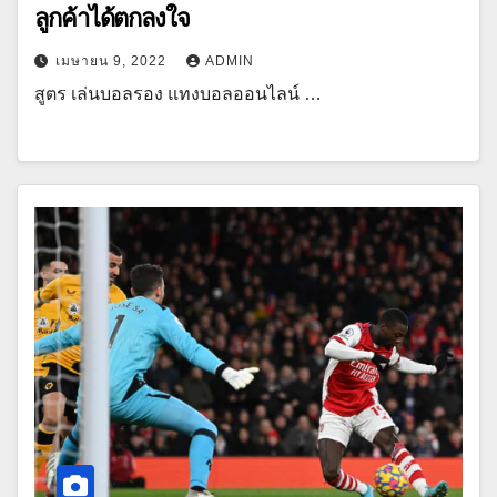
ลูกค้าได้ตกลงใจ
เมษายน 9, 2022
ADMIN
สูตร เล่นบอลรอง แทงบอลออนไลน์ …