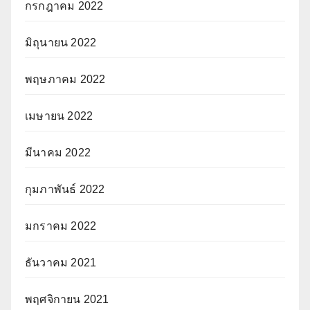
กรกฎาคม 2022
มิถุนายน 2022
พฤษภาคม 2022
เมษายน 2022
มีนาคม 2022
กุมภาพันธ์ 2022
มกราคม 2022
ธันวาคม 2021
พฤศจิกายน 2021