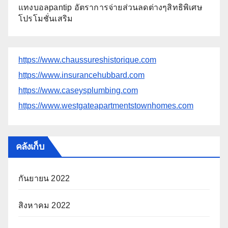
แทงบอลpantip อัตราการจ่ายส่วนลดต่างๆสิทธิพิเศษ
โปรโมชั่นเสริม
https://www.chaussureshistorique.com
https://www.insurancehubbard.com
https://www.caseysplumbing.com
https://www.westgateapartmentstownhomes.com
คลังเก็บ
กันยายน 2022
สิงหาคม 2022