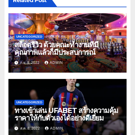
Related Post
UNCATEGORIZED
สล็อตรีวิว ด้วยคณะทำงานที่มี
คุณภาพแล้วก็มีประสบการณ์
ก.ย. 9, 2022
ADMIN
UNCATEGORIZED
ทางเข้าเล่น UFABET สร้างความคุ้ม
ราคาให้กับตัวเองได้อย่างดีเยี่ยม
ส.ค. 8, 2022
ADMIN