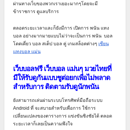
ผ่านทางเว็บของพวกเราเยอะมากๆโดยจะมี
ข้าราชการ ดูแลบริการ
ตลอดระยะเวลาและก็ยังมีการ เปิดการ พนัน แทง
บอล อย่างมากมายแบบไม่ว่าจะเป็นการ พนัน บอล
โดดเดี่ยว บอล สเต็ป บอล คู่ เกมสล็อตต่างๆ
เซียน
แทงบอล เเม่น
เว็บบอลฟรี เว็บบอล แม่นๆ มวยไทยที่
มีให้รับดูกันแบบชูต่อยกเพื่อไม่พลาด
สำหรับการ ติดตามรับดูนักพนัน
ยังสามารถเล่นผ่านระบบโทรศัพท์มือถือระบบ
Android ที่ จะสบายสำหรับเพื่อการ ใช้การ
เปลี่ยนแปลงของตารางการ แข่งขันชิงชัยได้ ตลอด
ระยะเวลาก็เลยเป็นความพึงใจ