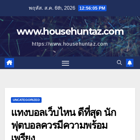
Skip
พฤหัส. ส.ค. 6th, 2026
12:56:06 PM
to
content
www.househuntaz.com
https://www.househuntaz.com
UNCATEGORIZED
แทงบอลเว็บไหน ดีที่สุด นัก
ฟุตบอลควรมีความพร้อม
เพรียง