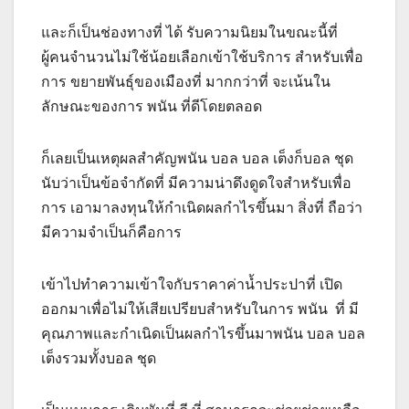
และก็เป็นช่องทางที่ ได้ รับความนิยมในขณะนี้ที่
ผู้คนจำนวนไม่ใช้น้อยเลือกเข้าใช้บริการ สำหรับเพื่อ
การ ขยายพันธุ์ของเมืองที่ มากกว่าที่ จะเน้นใน
ลักษณะของการ พนัน ที่ดีโดยตลอด
ก็เลยเป็นเหตุผลสำคัญพนัน บอล บอล เต็งก็บอล ชุด
นับว่าเป็นข้อจำกัดที่ มีความน่าดึงดูดใจสำหรับเพื่อ
การ เอามาลงทุนให้กำเนิดผลกำไรขึ้นมา สิ่งที่ ถือว่า
มีความจำเป็นก็คือการ
เข้าไปทำความเข้าใจกับราคาค่าน้ำประปาที่ เปิด
ออกมาเพื่อไม่ให้เสียเปรียบสำหรับในการ พนัน ที่ มี
คุณภาพและกำเนิดเป็นผลกำไรขึ้นมาพนัน บอล บอล
เต็งรวมทั้งบอล ชุด