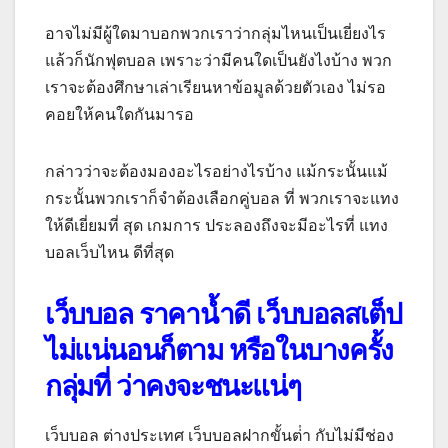
อาจไม่มีผู้ใดมาบอกพวกเราว่ากลุ่มไหนเป็นเยี่ยงไร
แล้วก็นักฟุตบอล เพราะว่ามีคนใดเป็นยังไงบ้าง พวก
เราจะต้องศึกษาเล่าเรียนหาข้อมูลด้วยตัวเอง ไม่รอ
คอยให้คนใดกันมารอ
กล่าวว่าจะต้องมองอะไรอย่างไรบ้าง แม้กระนั้นแม้
กระนั้นพวกเราก็จำต้องเลือกคู่บอล ที่ พวกเราจะแทง
ให้ดีเยี่ยมที่ สุด เกมการ ประลองถึงจะมีอะไรที่ แทง
บอลเว็บไหน ดีที่สุด
เว็บบอล ราคาน้ำดี เว็บบอลสเต็ป
ไม่แน่นอนก็ตาม หรือในบางครั้ง
กลุ่มที่ ว่าคงจะชนะแน่ๆ
เว็บบอล ต่างประเทศ เว็บบอลฝากขั้นต่ํา กับไม่มีช่อง