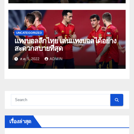
UNCATEGORIZED
แทงบอลลีกไทย เล่นแทงบอลได้อย่าง
สะดวกสบายที่สุด
ส.ค. 5, 2022
ADMIN
เรื่องล่าสุด