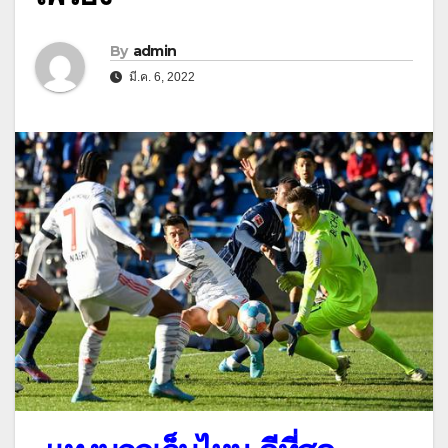
By
admin
มี.ค. 6, 2022