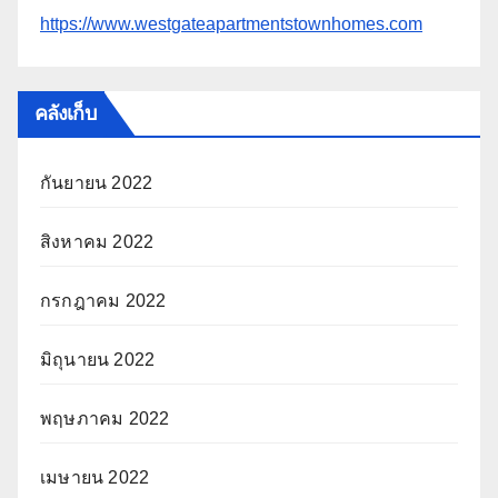
https://www.westgateapartmentstownhomes.com
คลังเก็บ
กันยายน 2022
สิงหาคม 2022
กรกฎาคม 2022
มิถุนายน 2022
พฤษภาคม 2022
เมษายน 2022