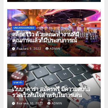
UNCATEGORIZED
สล็อตรีวิว ด้วยคณะทำงานที่มี
คุณภาพแล้วก็มีประสบการณ์
กันยายน 9, 2022
ADMIN
บาคาร่า
เว็บบาคาร่า สมัครฟรี มีความสบาย
รวดเร็วทันใจสำหรับในการเล่น
สิงหาคม 30, 2022
ADMIN