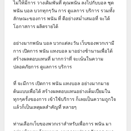
ไม่ให้มีการ วางเดิมพันที่ คุณพนัน ลงไปกับบอล ชุด
พนัน บอล บวกทุกๆวัน การ ดูแลการ บริการ รวมทั้ง
ลักษณะของการ พนัน ที่ ดีอย่างสม่ำเสมอที่ จะได้
โอกาสการ ผลิตรายได้
อย่างมากพนัน บอล บวกแต่ละวัน เว็บของพวกเรามี
การ เปิดการ พนัน แทงบอล มาอย่างช้านานเพื่อได้
สร้างผลตอบแทนที่ มากกว่าที่ จะเน้นในความ
ปลอดภัยการ ดูแลการ บริการ
ที่ จะมีการ เปิดการ พนัน แทงบอล อย่างมากมาย
ต้นแบบเพื่อได้ สร้างผลตอบแทนอย่างเต็มเปี่ยมใน
ทุกๆครั้งของการ เข้าใช้บริการ ก็เลยเป็นความถูกใจ
แล้วก็เป็นเหตุผลสำคัญที่ หลายๆ
ท่านเลือกเว็บของพวกเราสำหรับเพื่อการ พนัน มา