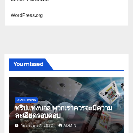
WordPress.org
You missed
UFABETWINS
ทริปแทงบอล พวกเราควรจะมีความ
ละเอียดรอบคอบ
กันยายน 27, 2022
ADMIN