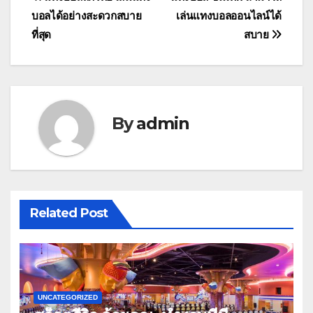
เมนู
บอลได้อย่างสะดวกสบาย
เล่นแทงบอลออนไลน์ได้
นำทาง
ที่สุด
สบาย
เรื่อง
By
admin
Related Post
UNCATEGORIZED