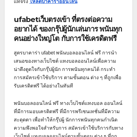
แท้จริง
โหลดบาคาร่าออนไลน์
ufabetเว็บตรงเข้า ที่ตรงต่อความ
อยากได้ ของกรุ๊ปผู้นักเล่นการ พนันทุก
คนอย่างใหญ่โต กับการใช้เครดิตฟรี
สูตรบาคาร่า ufabet พนันบอลออนไลน์ ฟรี การนำ
เสนอของทางเว็บไซต์ แทงบอลออนไลน์เพื่อความ
น่าดึงดูดใจกับกรุ๊ปผู้นัก การพนันทุกคนได้ กระทำ
การสมัครเข้าใช้บริการ ตามขั้นตอน ต่าง ๆ ที่ถูกเพื่อ
รับเครดิตฟรี ได้อย่างในทันที
พนันบอลออนไลน์ ฟรี ทางเว็บไซต์แทงบอล ออนไลน์
ที่มีการมอบเครดิตฟรี ที่มีการพรีเซนเทชั่นที่มีความ
สะดุดตา เพื่อทำให้กรุ๊ปผู้ นักการพนันทุกคนกำเนิด
ความพึงพอใจสำหรับการ สมัครเข้าใช้บริการกับทาง
เว็บไซต์ แทงบอลออนไลน์ตามขั้นตอน ต่าง ๆ ที่ถูก