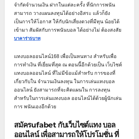
จำกัดจำนวนเงิน ฝากในแต่ละครั้ง ที่นักการพนัน
สามารถ วางแผนลงทุนได้อย่างอิสระ แล้วก็ยัง
เป็นการให้โอกาส ให้กับนักเสี่ยงดวงที่มีทุน น้อยได้
เข้ามา สัมผัสกับการพนันบอล ได้อย่างไม่ ต้องสงสัย
บาคาร่า5บาท
แทงบอลออนไลน์168 เพื่อเป็นหนทาง สำหรับเพื่อ
การทำเงิน ที่เยี่ยมที่สุด ณ ตอนนี้อีกด้วยเป็น เว็บไซต์
แทงบอลออนไลน์ ที่ไม่มีข้อแม้สำหรับ การของที่
เกี่ยวกับใน จำนวนเงินลงทุน ในการเล่นแทงบอล
ออนไลน์ ยังสามารถที่จะคิดแผนใน การลงทุน
สำหรับในการเล่นแทงบอล ออนไลน์ได้ด้วยผู้นักเล่น
การ พนันเองอีกด้วย
สมัครufabet กับเว็บไซต์แทง บอล
ออนไลน์ เพื่อสามารถให้โปรโมชั่น ที่