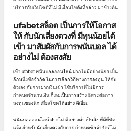
บริการกับเว็บไซต์ที่ไม่ มีเงื่อนไขดังที่กล่าว มาข้างต้น
ufabetสล็อต เป็นการให้โอกาส
ให้ กับนักเสี่ยงดวงที่ มีทุนน้อยได้
เข้า มาสัมผัสกับการพนันบอล ได้
อย่างไม่ ต้องสงสัย
เข้า ufabet พนันบอลออนไลน์ ฝากไม่มีอย่างน้อย เป็น
อีกหนึ่งข้อจำกัด ในการเลือกวิถีทางการลงทุน ให้กับ
ตัวเอง กับการฝากเงินเข้า ใช้บริการที่ไม่มีการ
กำหนดจำนวนเงิน ก็เลยเป็นการสร้าง อิสระต่อการ
ลงทุนของนัก เสี่ยงโชคได้อย่าง ดีเยี่ยม
พนันบอลออนไลน์ ฝากไม่ มีอย่างต่ำ เป็นสิ่ง ที่ดีที่ชัด
แจ้ง สำหรับนักเสี่ยงดวงกับการ กำหนดข้อจำกัดที่ไม่