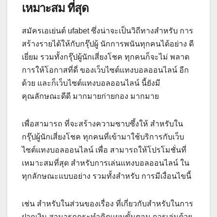
เหมาะสม ที่สุด
สมัครเอเย่นต์ ufabet ซึ่งน่าจะเป็นวิถีทางสำหรับ การ
สร้างรายได้ให้กับกรุ๊ปผู้ นักการพนันทุกคนได้อย่าง ดี
เยี่ยม รวมทั้งกรุ๊ปผู้นักเสี่ยงโชค ทุกคนก็จะไม่ พลาด
การให้โอกาสที่ดี่ ของเว็บไซต์แทงบอลออนไลน์ อีก
ด้วย และก็เว็บไซต์แทงบอลออนไลน์ นี้ยังมี
คุณลักษณะดีดี มากมายก่ายกอง มากมาย
เพื่อสามารถ ที่จะสร้างความซาบซึ้งให้ สำหรับใน
กรุ๊ปผู้นักเสี่ยงโชค ทุกคนที่เข้ามาใช้บริการกับเว็บ
ไซต์แทงบอลออนไลน์ เพื่อ สามารถให้โปรโมชั่นที่
เหมาะสมที่สุด สำหรับการเล่นแทงบอลออนไลน์ ใน
ทุกลักษณะแบบอย่าง รวมทั้งสำหรับ การมีเงื่อนไขนี้
เช่น สำหรับในส่วนของเรื่อง ที่เกี่ยวกับสำหรับในการ
ฝากเงิน สามารถกระทำคิดแผนขั้นตอน การเล่นด้วย