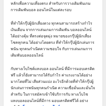
หลักเพื่อความเที่ยงตรง สำหรับการวางเดิมพันเกม
การเดิมพันบอล ออนไลน์ในแต่ละรอบ
ที่ทำให้กรุ๊ปผู้นักเสี่ยงดวง ทุกคนสามารถสร้างกำไร
เงินเดือน จากการเล่นเกมการเดิมพัน บอลออนไลน์
ได้อย่างคุ้ม ที่ตรงต่อจุดมุ่ง หมายของกรุ๊ปผู้นักเสี่ยง
โชคทุกคน ได้อย่างโดยตรง ที่ทำให้กรุ๊ปผู้นักเล่นการ
พนัน ทุกคนกำเนิดความชอบใจ กับการเล่นเกมการ
เดิมพันบอลออนไลน์
กับทางเว็บไซต์แทงบอล ออนไลน์ ที่มีการมอบเครดิต
ฟรี แล้วก็ยังสามารถได้รับกำไร ค่าแรงงานได้อย่าง
มากโดยที่ไม่ เสียส่วนแบ่ง อะไรอีกด้วยที่ทำให้กรุ๊ปผู้
นักเล่นการพนันทุกคนกำเนิด ความเชื่อมั่นและมั่นใจ
สำหรับ ในการสมัครเข้าใช้บริการกับ ทางเว็บไซ
แทงบอลออนไลน์ที่มีการ มอบเครดิตฟรีได้ อย่าง