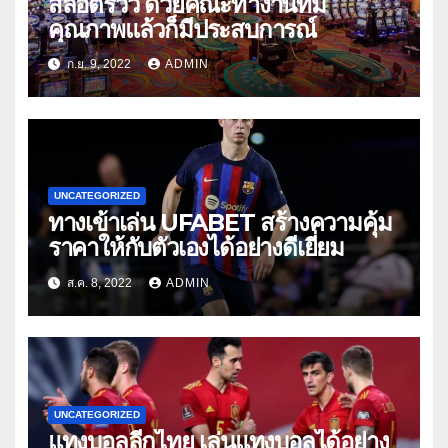
สล็อตรีวิว ด้วยคณะทำงานที่มี
คุณภาพแล้วก็มีประสบการณ์
ก.ย. 9, 2022
ADMIN
UNCATEGORIZED
ทางเข้าเล่น UFABET สร้างความคุ้ม
ราคาให้กับตัวเองได้อย่างดีเยี่ยม
ส.ค. 8, 2022
ADMIN
UNCATEGORIZED
แทงบอลลีกไทย เล่นแทงบอลได้อย่าง