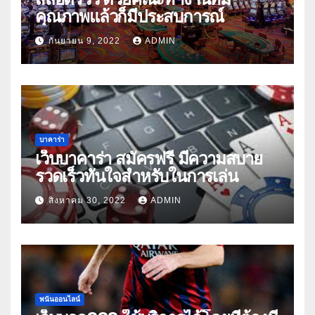
คุณภาพแล้วก็มีประสบการณ์
กันยายน 9, 2022
ADMIN
บาคาร่า
เว็บบาคาร่า สมัครฟรี มีความสบาย
รวดเร็วทันใจสำหรับในการเล่น
สิงหาคม 30, 2022
ADMIN
พนันออนไลน์