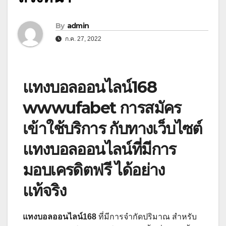
By
admin
ก.ค. 27, 2022
แทงบอลออนไลน์168
wwwufabet การสมัคร
เข้าใช้บริการ กับทางเว็บไซต์
แทงบอลออนไลน์ที่มีการ
มอบเครดิตฟรี ได้อย่าง
แท้จริง
แทงบอลออนไลน์168
ที่มีการจำกัดปริมาณ สำหรับ