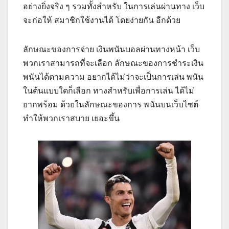
อย่างยิ่งจริง ๆ รวมทั้งสำหรับ ในการเล่นผ่านทาง เว็บ
จะก่อให้ สมาชิกใช้งานได้ โดยง่ายกัน อีกด้วย
ลักษณะของการจ่าย เงินพนันบอลผ่านทางหน้า เว็บ
พวกเราสามารถที่จะเลือก ลักษณะของการชำระเงิน
พนันได้ตามความ อยากได้ไม่ว่าจะเป็นการเล่น พนัน
ในต้นแบบใดก็เลือก ทางสำหรับเพื่อการเล่น ได้ไม่
ยากพร้อม ด้วยในลักษณะของการ พนันบนเว็บไซต์
ทำให้พวกเราสบาย เยอะขึ้น