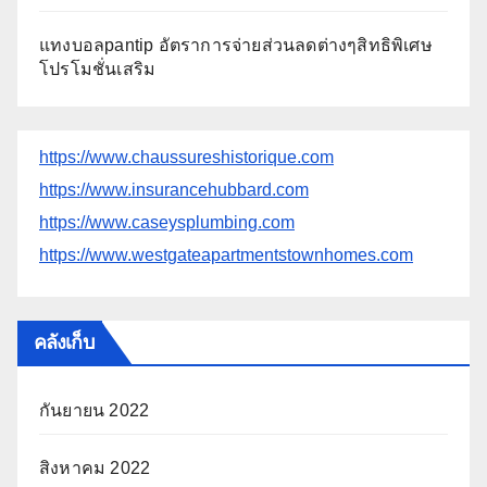
แทงบอลpantip อัตราการจ่ายส่วนลดต่างๆสิทธิพิเศษ
โปรโมชั่นเสริม
https://www.chaussureshistorique.com
https://www.insurancehubbard.com
https://www.caseysplumbing.com
https://www.westgateapartmentstownhomes.com
คลังเก็บ
กันยายน 2022
สิงหาคม 2022