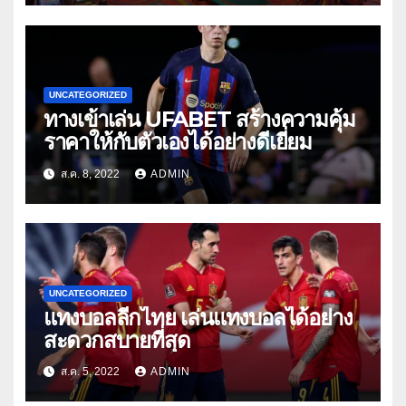
UNCATEGORIZED
ทางเข้าเล่น UFABET สร้างความคุ้ม
ราคาให้กับตัวเองได้อย่างดีเยี่ยม
ส.ค. 8, 2022
ADMIN
UNCATEGORIZED
แทงบอลลีกไทย เล่นแทงบอลได้อย่าง
สะดวกสบายที่สุด
ส.ค. 5, 2022
ADMIN