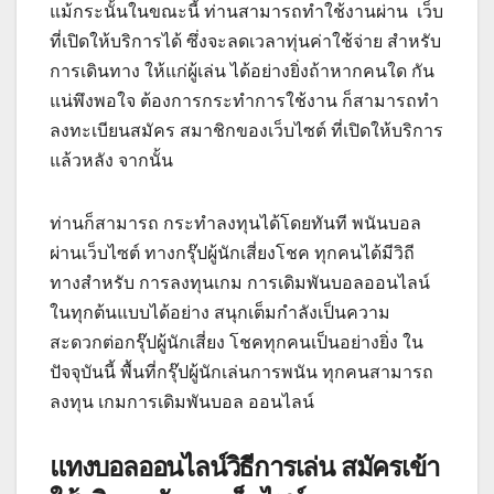
แม้กระนั้นในขณะนี้ ท่านสามารถทำใช้งานผ่าน เว็บ
ที่เปิดให้บริการได้ ซึ่งจะลดเวลาทุ่นค่าใช้จ่าย สำหรับ
การเดินทาง ให้แก่ผู้เล่น ได้อย่างยิ่งถ้าหากคนใด กัน
แน่พึงพอใจ ต้องการกระทำการใช้งาน ก็สามารถทำ
ลงทะเบียนสมัคร สมาชิกของเว็บไซต์ ที่เปิดให้บริการ
แล้วหลัง จากนั้น
ท่านก็สามารถ กระทำลงทุนได้โดยทันที พนันบอล
ผ่านเว็บไซต์ ทางกรุ๊ปผู้นักเสี่ยงโชค ทุกคนได้มีวิถี
ทางสำหรับ การลงทุนเกม การเดิมพันบอลออนไลน์
ในทุกต้นแบบได้อย่าง สนุกเต็มกำลังเป็นความ
สะดวกต่อกรุ๊ปผู้นักเสี่ยง โชคทุกคนเป็นอย่างยิ่ง ใน
ปัจจุบันนี้ พื้นที่กรุ๊ปผู้นักเล่นการพนัน ทุกคนสามารถ
ลงทุน เกมการเดิมพันบอล ออนไลน์
แทงบอลออนไลน์วิธีการเล่น สมัครเข้า