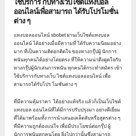
ใช้บริการ กับทางเว็บไซต์แทงบอล
ออนไลน์เพื่อสามารถ ได้รับโปรโมชั่น
ต่าง ๆ
แทงบอลออนไลน์ sbobet ผ่านเว็บไซต์แทงบอล
ออนไลน์ ได้อย่างเมื่อมีความที่ ได้รับความนิยมอย่าง
มาก ที่เป็นความติดอกติดใจ ของทางกรุ๊ปผู้ นักการ
พนันทุกคนได้อย่างโดยตรง ที่ให้ความน่าดึงดูดใจกับ
ทางกรุ๊ปผู้นักเล่นการพนัน ทุกคนได้กระทำสมัคร เข้า
ใช้บริการกับทางเว็บ ไซต์แทงบอลออนไลน์ เพื่อ
สามารถได้รับโปร โมชั่นต่าง ๆ
ที่มีความคุ้มราคา ได้อย่างแท้จริง แล้วก็เป็นเว็บไซต์
แทงบอล ออนไลน์ที่ได้มีการปรับปรุงมา อย่างดีเยี่ยม
ที่ได้มาพร้อมทั้ง การนำเสนอเคล็ดลับหรือสูตรต่าง ๆ
ที่มีความถูกต้องแน่ใจ เพื่อมีประโยชน์ต่อกรุ๊ป ผู้
นักการพนันทุกคนโดย ยิ่งไปกว่านั้นซึ่งสามารถ