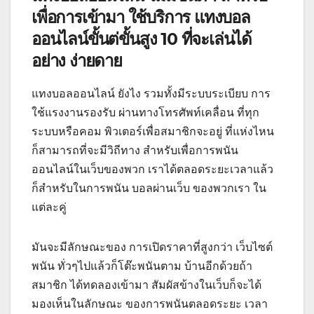
เพื่อการเข้ามา ใช้บริการ แทงบอล
ออนไลน์ขั้นต่ขั้นสูง 10 ที่จะเล่นได้
อย่าง ง่ายดาย
แทงบอลออนไลน์ ยังไง รวมทั้งมีระบบระเบียบ การ
ใช้แรงงานรองรับ ผ่านทางโทรศัพท์เคลื่อน ที่ทุก
ระบบหรือคอม พิวเตอร์เพื่อสมาชิกจะอยู่ ที่แห่งไหน
ก็สามารถที่จะมีวิถีทาง สำหรับเพื่อการพนัน
ออนไลน์ในเว็บของพวก เราได้ตลอดระยะเวลาแล้ว
ก็สำหรับในการพนัน บอลผ่านเว็บ ของพวกเรา ใน
แต่ละคู่
มันจะมีลักษณะของ การเปิดราคาที่สูงกว่า เว็บไซต์
พนัน ทั่วๆไปแล้วก็โต๊ะพนันตาม บ้านอีกด้วยถ้า
สมาชิก ได้ทดลองเข้ามา สัมผัสข้างในเว็บก็จะได้
มองเห็นในลักษณะ ของการพนันตลอดระยะ เวลา