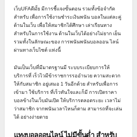
เว็บUFAดีมั้ย มีการชี้แจงขั้นตอน รวมทั้งข้อจำกัด
สำหรับ เพื่อการใช้งานชำระเงินพนัน บอลในแต่ละคู่
ด้านในเว็บ เพื่อให้สมาชิกได้ศึกษา เล่าเรียนทาง
สำหรับในการใช้งาน ด้านในเว็บได้อย่างไม่ยาก เย็น
รวมทั้งในลักษณะของ การพนันพนันบอลออน ไลน์
ผ่านทางเว็บไซต์ แห่งนี้
มันเป็นเว็บที่มีมาตรฐานมี ระบบระเบียบการให้
บริการที่ เร็วไวมีข้าราชการรออำนวย ความสะดวก
ให้กับสมาชิก อยู่เสมอ 1 วันอีกด้วย สำหรับเพื่อการ
เข้ามา ใช้บริการ ที่เร็วทันใจและก็มี การเปิดราคา
บอลข้างในเว็บมันเปิด ให้บริการตลอดระยะ เวลาไม่
ว่าสมาชิก จากพนันเวลาไหนก็ตาม สามารถที่จะเล่น
ได้ อย่างง่ายดาย
แทงบอลออนไลน์ ไม่มีขั้นต่ำ สำหรับ