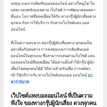
ลงทุน เกมการเดิมพันบอลออนไลน์ อย่างใหญ่โต ใน
แต่ละรอบพนันบอลผ่าน เว็บไซต์ การพัฒนาตลอดมา
ที่มอบ โอกาสที่ยอดเยี่ยมให้กับ ทางกรุ๊ปผู้นักเสี่ยงดวง
ทุกคน กับการใช้บริการ กับทางเว็บไซต์แทง บอล
ออนไลน์
ที่เป็นความสะดวก ต่อกรุ๊ปผู้นักเสี่ยงดวง ทุกคนเป็น
อย่างยิ่งกับหนทาง การลงทุนเกมการเดิมพันบอล
ออนไลน์ในทุกแบบ ซึ่งสามารถเล่นผ่านเว็บไซต์ แทง
บอลออนไลน์ที่ยอดเยี่ยม ได้อย่างเมื่อทำให้กรุ๊ป ผู้นัก
เสี่ยงโชคทุกคนได้มี วิถีทางสำหรับเพื่อ การสมัคร
เข้าใช้บริการกับ ทางเว็บไซต์แทงบอล ออนไลน์
บา
คาร่า5บาท
เว็บไซต์แทงบอลออนไลน์ ที่เป็นความ
พึงใจ ของทางกรุ๊ปผู้นักเสี่ยง ดวงทุกคน