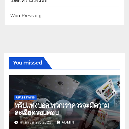
แสดงความเห็นฟีด
WordPress.org
You missed
UFABETWINS
ทริปแทงบอล พวกเราควรจะมีความ
ละเอียดรอบคอบ
กันยายน 27, 2022
ADMIN