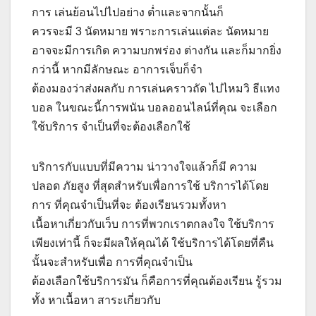
การ เล่นย้อนไปไปอย่าง ต่ำและจากนั้นก็
ควรจะมี 3 นัดหมาย พราะการเล่นแต่ละ นัดหมาย
อาจจะมีการเกิด ความบกพร่อง ต่างกัน และก็มากยิ่ง
กว่านี้ หากมีลักษณะ อาการเจ็บก็จำ
ต้องมองว่าส่งผลกับ การเล่นคราวถัด ไปไหมวิ ธี​แทง​
บอล​ ในขณะนี้การพนัน บอลออนไลน์ที่คุณ จะเลือก
ใช้บริการ จำเป็นที่จะต้องเลือกใช้
บริการกับแบบที่มีความ น่าวางใจแล้วก็มี ความ
ปลอด ภัยสูง ที่สุดสำหรับเพื่อการใช้ บริการได้โดย
การ ที่คุณจำเป็นที่จะ ต้องเรียนรวมทั้งหา
เนื้อหาเกี่ยวกับเว็บ การที่พวกเราตกลงใจ ใช้บริการ
เพียงเท่านี้ ก็จะมีผลให้คุณได้ ใช้บริการได้โดยที่คืน
นั้นจะสำหรับเพื่อ การที่คุณจำเป็น
ต้องเลือกใช้บริการมัน ก็คือการที่คุณต้องเรียน รู้รวม
ทั้ง หาเนื้อหา สาระเกี่ยวกับ