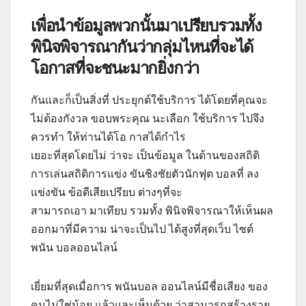
เพื่อนำข้อมูลพวกนั้นมาเปรียบรวมทั้ง
พินิจพิจารณากันว่ากลุ่มไหนที่จะได้
โอกาสที่จะชนะมากยิ่งกว่า
กันและก็เป็นสิ่งที่ ประยุกต์ใช้บริการ ได้โดยที่คุณจะ
ไม่ต้องกังวล ขอบพระคุณ นะเลือก ใช้บริการ ไปจึง
ควรทำ ให้ท่านได้โอ กาสได้กำไร
เยอะที่สุดโดยไม่ ว่าจะ เป็นข้อมูล ในด้านของสถิติ
การเล่นสถิติการแข่ง ขันชิงชัยตัวนักฟุต บอลที่ ลง
แข่งขัน ข้อดีเสียเปรียบ ต่างๆที่จะ
สามารถเอา มาเทียบ รวมทั้ง พินิจพิจารณาให้เห็นผล
ออกมาที่มีความ น่าจะเป็นไป ได้สูงที่สุดเว็บ ไซต์
พนัน บอลออนไลน์
เยี่ยมที่สุดเมื่อการ พนันบอล ออนไลน์มีชื่อเสียง ของ
คนไม่ใช่น้อย แล้วและเห็นด้วย ว่าสามารถสร้างราย