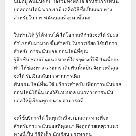
นี้เมื่อผู้ คนนั้นชอบ ใจรวมทั้งพอใจ สำหรับการพนัน
บอลออนไลน์ พวกเรามี เคล็ดวิธีซึ่งเป็นแนว ทาง
สำหรับในการ พนันบอลที่จะมาชี้แนะ
ให้ท่านได้ รู้ให้ท่านได้ ได้โอกาสที่กำลังจะได้ รับผล
กำไรกลับมามาก ขึ้นสำหรับในการเรียก ใช้บริการ
สำหรับ การพนันบอล ออนไลน์ที่คุณ
รู้สึกชื่น ชอบเป็นแนว ทางที่ใครๆต่างก็ใช้ กันเพื่อจะ
ทำ ให้ช่องทาง เล่นการ เดิมพันนั้นเป็น จังหวะที่คุณ
จะได้ รับเงินกลับมา จากการเดิม
พันออน ไลน์ที่จะใช้ บริการสำหรับ เพื่อการพนันบอล
ออนไลน์ได้นั่น เองวิธี​แทง​บอล​ แนวทางการพนัน
บอลให้ผู้เรียนทุก คนจะ สามารถที่
จะใช้บริการได้ ในทุกวันนี้จะเป็นแนว ทางที่จะ
สำหรับการ พนันบอลที่คุณน่า ดึงดูดด้วยเหตุว่าแนว
ทางนี้เป็น วิธีที่เด็ก นักเรียน บรรทุกคน