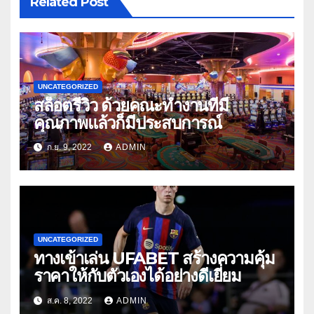
Related Post
UNCATEGORIZED
สล็อตรีวิว ด้วยคณะทำงานที่มี
คุณภาพแล้วก็มีประสบการณ์
ก.ย. 9, 2022
ADMIN
UNCATEGORIZED
ทางเข้าเล่น UFABET สร้างความคุ้ม
ราคาให้กับตัวเองได้อย่างดีเยี่ยม
ส.ค. 8, 2022
ADMIN