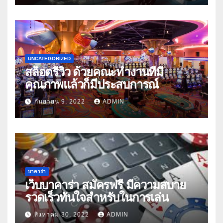
UNCATEGORIZED
สล็อตรีวิว ด้วยคณะทำงานที่มี
คุณภาพแล้วก็มีประสบการณ์
กันยายน 9, 2022
ADMIN
บาคาร่า
เว็บบาคาร่า สมัครฟรี มีความสบาย
รวดเร็วทันใจสำหรับในการเล่น
สิงหาคม 30, 2022
ADMIN