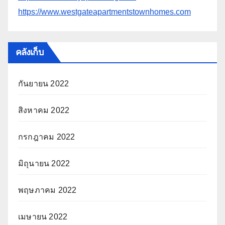
https://www.westgateapartmentstownhomes.com
คลังเก็บ
กันยายน 2022
สิงหาคม 2022
กรกฎาคม 2022
มิถุนายน 2022
พฤษภาคม 2022
เมษายน 2022