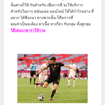
นั้นต่างก็ใช้ กันสำหรับ เพื่อการที่ จะใช้บริการ
สำหรับในการ พนันบอล ออนไลน์ ให้ได้กำไรอย่าง ที่
อยาก ได้ซึ่งแนว ทางพวกนั้น ก็คือการที่
คุณจำเป็นจะต้อง หาเนื้อ หาเกี่ยว กับกลุ่ม ทั้งคู่กลุ่ม
วิธีเล่นบาคาร่าให้รวย