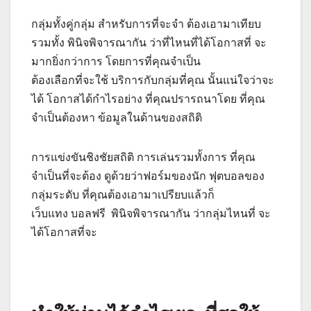
กลุ่มทั้งคู่กลุ่ม สำหรับการที่จะจำ ต้องเอามาเทียบ
รวมทั้ง พินิจพิจารณากัน ว่าที่ไหนที่ได้โอกาสที่ จะ
มากยิ่งกว่าการ โดยการที่คุณจำเป็น
ต้องเลือกที่จะใช้ บริการกับกลุ่มที่คุณ นั้นแน่ใจว่าจะ
ได้ โอกาสได้กำไรอย่าง ที่คุณปรารถนาโดย ที่คุณ
จำเป็นต้องหา ข้อมูลในด้านของสถิติ
การแข่งขันชิงชัยสถิติ การเล่นรวมทั้งการ ที่คุณ
จำเป็นที่จะต้อง ดูด้วยว่าฟอร์มของนัก ฟุตบอลของ
กลุ่มระดับ ที่คุณต้องเอามาเปรียบแล้วก็
เว็บแทง บอลฟรี พินิจพิจารณากัน ว่ากลุ่มไหนที่ จะ
ได้โอกาสที่จะ