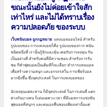
ขณะนั้นยังไม่ค่อยเข้าใจสัก
เท่าไหร่ และไม่ได้ทราบเรื่อง
ความปลอดภัย ของระบบ
เว็บพนันบอล ถูกกฏหมาย
แทงบอลออนไลน์ สำหรับ
รูปแบบของ การแทงบอลก็คือ รูปแบบของการ พนัน
ชนิดหนึ่งที่ เรานั้นรู้จักและคุ้น เคยกับการลงทุน กัน
เป็นอย่างดี สำหรับคนที่มีความชอบ สำหรับการรับ
ชม กีฬาฟุตบอลเป็นเดิมทีก็จะเลือก ทำการแทนบอล
เพื่อสร้างความสนุก และอรรถรสใน การเชียร์บอล
มากยิ่งขึ้น ซึ่งจุดประสงค์ ในการแทงบอลของ
นักลงทุนแต่ละท่าน ก็มีจุดประสงค์ ในการเล่นที่ แตก
ต่างกันบางคน ก็เล่นเฉพาะเวลา ที่มีแมทการแข่งขัน
ฟุตบอลที่สนุกๆ และตนเองชื่นชอบเพียงเท่านั้นแต่