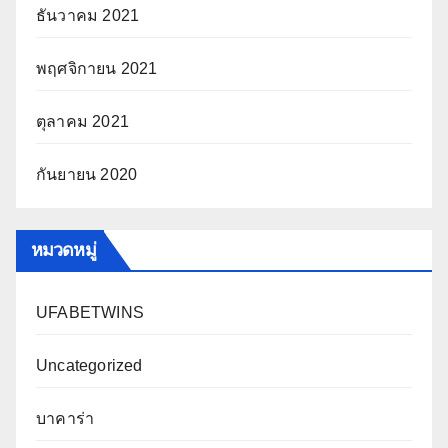
ธันวาคม 2021
พฤศจิกายน 2021
ตุลาคม 2021
กันยายน 2020
หมวดหมู่
UFABETWINS
Uncategorized
บาคาร่า