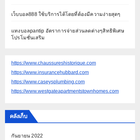
เว็บบอล888 ใช้บริการได้โดยที่ต้องมีความง่ายสุดๆ
แทงบอลpantip อัตราการจ่ายส่วนลดต่างๆสิทธิพิเศษ
โปรโมชั่นเสริม
https://www.chaussureshistorique.com
https://www.insurancehubbard.com
https://www.caseysplumbing.com
https://www.westgateapartmentstownhomes.com
คลังเก็บ
กันยายน 2022