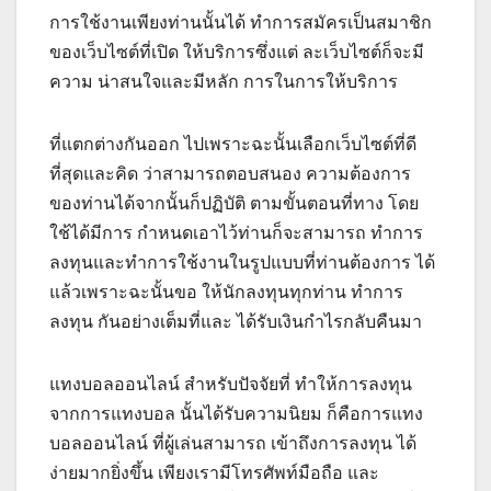
การใช้งานเพียงท่านนั้นได้ ทำการสมัครเป็นสมาชิก
ของเว็บไซต์ที่เปิด ให้บริการซึ่งแต่ ละเว็บไซต์ก็จะมี
ความ น่าสนใจและมีหลัก การในการให้บริการ
ที่แตกต่างกันออก ไปเพราะฉะนั้นเลือกเว็บไซต์ที่ดี
ที่สุดและคิด ว่าสามารถตอบสนอง ความต้องการ
ของท่านได้จากนั้นก็ปฏิบัติ ตามขั้นตอนที่ทาง โดย
ใช้ได้มีการ กำหนดเอาไว้ท่านก็จะสามารถ ทำการ
ลงทุนและทำการใช้งานในรูปแบบที่ท่านต้องการ ได้
แล้วเพราะฉะนั้นขอ ให้นักลงทุนทุกท่าน ทำการ
ลงทุน กันอย่างเต็มที่และ ได้รับเงินกำไรกลับคืนมา
แทงบอลออนไลน์ สำหรับปัจจัยที่ ทำให้การลงทุน
จากการแทงบอล นั้นได้รับความนิยม ก็คือการแทง
บอลออนไลน์ ที่ผู้เล่นสามารถ เข้าถึงการลงทุน ได้
ง่ายมากยิ่งขึ้น เพียงเรามีโทรศัพท์มือถือ และ