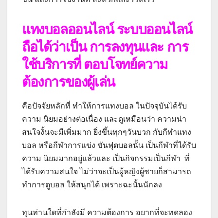
แทงบอลออนไลน์ ระบบออนไลน์
ถือได้ว่าเป็น การลงทุนและ การ
ใช้บริการที่ ตอบโจทย์ความ
ต้องการของผู้เล่น
คือปัจจัยหลักที่ ทำให้การแทงบอล ในปัจจุบันได้รับ
ความ นิยมอย่างต่อเนื่อง และดูเหมือนว่า ความน่า
สนใจงั้นจะมีเพิ่มมาก ยิ่งขึ้นทุกๆวันบวก กับกีฬาแทง
บอล หรือกีฬาการแข่ง ขันฟุตบอลนั้น เป็นกีฬาที่ได้รับ
ความ นิยมมากอยู่แล้วและ เป็นกิจกรรมเป็นกีฬา ที่
ได้รับความสนใจ ไม่ว่าจะเป็นผู้หญิงผู้ชายก็สามารถ
ทำการดูบอล ให้สนุกได้ เพราะฉะนั้นนักลง
ทุนท่านใดที่กำลังมี ความต้องการ อยากที่จะทดลอง