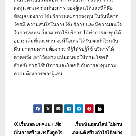
ลงทุน ตามความต้องการ ของผู้เล่นได้และนี่ก็คือ
ข้อมูลของการใช้บริการและการลงทุน ในวันนี้หาก
ใครมี ความสนใจในการใช้บริการ และมีความสนใจ
ในการลงทุน ก็สามารถใช้บริการ ได้ทำการลงทุนได้
อย่าง เต็มที่และท่าน จะมีโอกาสได้รับ ผลกำไรกลับ
คืน มาตามความต้องการ ที่ผู้ได้รับผู้ใช้ บริการได้
คาดหวัง เอาไว้อย่าง แน่นอนขอให้ท่าน โชคดี
สำหรับการ ใช้บริการและโชคดี กับการลงทุนตาม
ความต้องการของผู้เล่น
เมนู
เว็บบอล UFABET เพื่อ
เว็บพนันออนไลน์ ไม่ผ่าน
เป็นการสร้างแรงดึงดูดใจ
เอเย่นต์ สร้างกำไรได้อย่าง