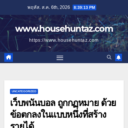
Skip
พฤหัส. ส.ค. 6th, 2026
8:39:14 PM
to
content
www.househuntaz.com
https://www.househuntaz.com
UNCATEGORIZED
เว็บพนันบอล ถูกกฏหมาย ด้วย
ข้อตกลงในแบบหนึ่งที่สร้าง
รายได้