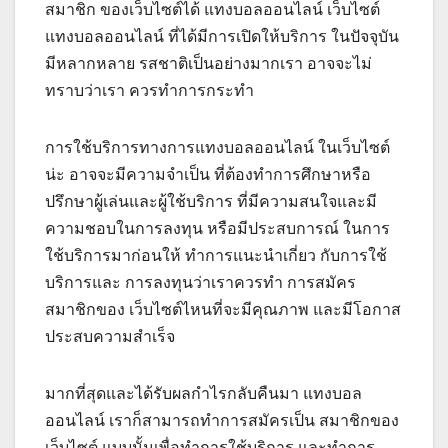
สมาชิก ของเว็บไซต์ได้ แทงบอลออนไลน์ เว็บไซต์
แทงบอลออนไลน์ ที่ได้มีการเปิดให้บริการ ในปัจจุบัน
มีหลากหลาย รสชาติเป็นอย่างมากเรา อาจจะไม่
ทราบว่าเรา ควรทำการกระทำ
การใช้บริการทางการแทงบอลออนไลน์ ในเว็บไซต์
น่ะ อาจจะมีความจำเป็น ที่ต้องทำการศึกษาหรือ
ปรึกษาผู้เล่นและผู้ใช้บริการ ที่มีความสนใจและมี
ความชอบในการลงทุน หรือมีประสบการณ์ ในการ
ใช้บริการมาก่อนให้ ทำการแนะนำเกี่ยว กับการใช้
บริการและ การลงทุนว่าเราควรทำ การสมัคร
สมาชิกของ เว็บไซต์ไหนที่จะมีคุณภาพ และมีโอกาส
ประสบความสำเร็จ
มากที่สุดและได้รับผลกำไรกลับคืนมา แทงบอล
ออนไลน์ เราก็สามารถทำการสมัครเป็น สมาชิกของ
เว็บไซต์ แบบนั้นเพื่อทำการใช้บริการ และทำการ