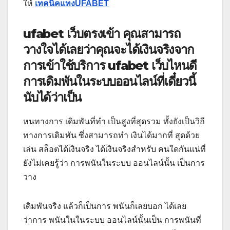
ให้
เทคนิคแทงUFABET
ufabet เว็บตรงเข้า คุณสามารถ
วางใจได้เลยว่าคุณจะได้เงินจริงจาก
การเข้าใช้บริการ ufabet เว็บไหนดี
การเดิมพันในระบบออนไลน์ที่เดี๋ยวนี้
นับได้ว่าเป็น
หนทางการ เดิมพันที่ทำ เป็นสูงที่สุดรวม ทั้งยังเป็นวิถี
ทางการเดิมพัน ซึ่งสามารถทำ เงินได้มากที่ สุดด้วย
เล่น สล็อตได้เงินจริง ได้เงินจริงสำหรับ คนใดกันแน่ที่
ยังไม่เคยรู้ว่า การพนันในระบบ ออนไลน์นั้น เป็นการ
วาง
เดิมพันจริง แล้วก็เป็นการ พนันก็เลยบอก ได้เลย
ว่าการ พนันในในระบบ ออนไลน์นั้นเป็น การพนันที่