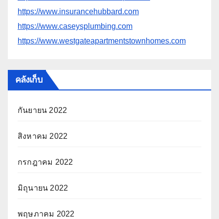
https://www.insurancehubbard.com
https://www.caseysplumbing.com
https://www.westgateapartmentstownhomes.com
คลังเก็บ
กันยายน 2022
สิงหาคม 2022
กรกฎาคม 2022
มิถุนายน 2022
พฤษภาคม 2022