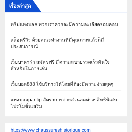
เรื่องล่าสุด
ทริปแทงบอล พวกเราควรจะมีความละเอียดรอบคอบ
สล็อตรีวิว ด้วยคณะทำงานที่มีคุณภาพแล้วก็มี
ประสบการณ์
เว็บบาคาร่า สมัครฟรี มีความสบายรวดเร็วทันใจ
สำหรับในการเล่น
เว็บบอล888 ใช้บริการได้โดยที่ต้องมีความง่ายสุดๆ
แทงบอลpantip อัตราการจ่ายส่วนลดต่างๆสิทธิพิเศษ
โปรโมชั่นเสริม
https://www.chaussureshistorique.com