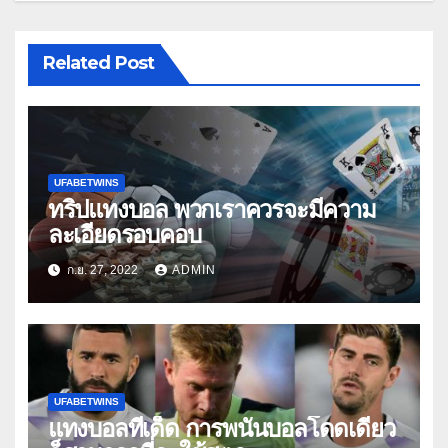
Related Post
UFABETWINS
ทริปแทงบอล พวกเราควรจะมีความ
ละเอียดรอบคอบ
ก.ย. 27, 2022
ADMIN
UFABETWINS
แทงบอลทีเด็ด การพนันบอลโดดเดี่ยว