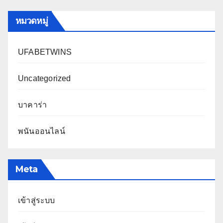
หมวดหมู่
UFABETWINS
Uncategorized
บาคาร่า
พนันออนไลน์
Meta
เข้าสู่ระบบ