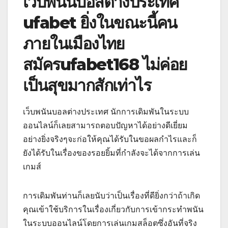
เว็บพนันบอลต่างประเทศ
ufabet ยิ่งในขณะนี้คน
ภายในเมืองไทย
สมัครufabet168 ไม่ค่อย
เป็นสุขมากสักเท่าไร
เว็บพนันบอลต่างประเทศ นักการเดิมพันในระบบ
ออนไลน์ก็เลยสามารถตอบปัญหาได้อย่างดีเยี่ยม
อย่างยิ่งจริงๆจะก่อให้คุณได้รับในขอผลกำไรและก็
ยังได้รับในเรื่องของรอยยิ้มที่กำลังจะได้จากการเล่น
เกมส์
การเดิมพันท่านก็เลยนับว่าเป็นเรื่องที่ดียิ่งกว่าถ้าเกิด
คุณเข้าใช้บริการในเรื่องเกี่ยวกับการเข้ากระทำพนัน
ในระบบออนไลน์โดยการเล่นเกมสล็อตซึ่งอันที่จริง