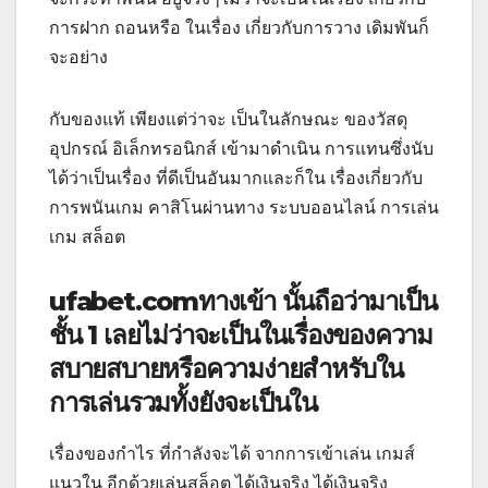
การฝาก ถอนหรือ ในเรื่อง เกี่ยวกับการวาง เดิมพันก็
จะอย่าง
กับของแท้ เพียงแต่ว่าจะ เป็นในลักษณะ ของวัสดุ
อุปกรณ์ อิเล็กทรอนิกส์ เข้ามาดำเนิน การแทนซึ่งนับ
ได้ว่าเป็นเรื่อง ที่ดีเป็นอันมากและก็ใน เรื่องเกี่ยวกับ
การพนันเกม คาสิโนผ่านทาง ระบบออนไลน์ การเล่น
เกม สล็อต
ufabet.comทางเข้า นั้นถือว่ามาเป็น
ชั้น 1 เลยไม่ว่าจะเป็นในเรื่องของความ
สบายสบายหรือความง่ายสำหรับใน
การเล่นรวมทั้งยังจะเป็นใน
เรื่องของกำไร ที่กำลังจะได้ จากการเข้าเล่น เกมส์
แนวใน อีกด้วยเล่นสล็อต ได้เงินจริง ได้เงินจริง