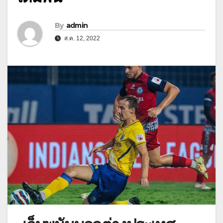
By
admin
ส.ค. 12, 2022