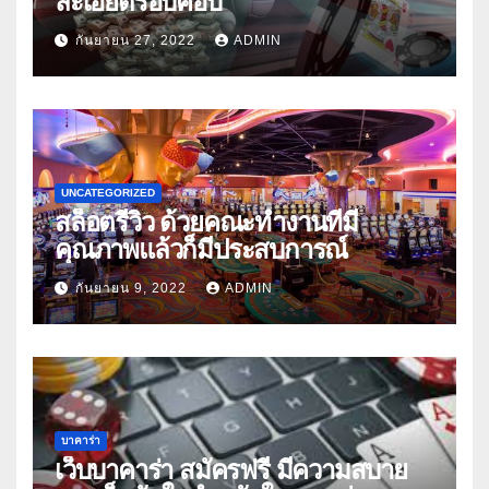
ละเอียดรอบคอบ
กันยายน 27, 2022
ADMIN
UNCATEGORIZED
สล็อตรีวิว ด้วยคณะทำงานที่มี
คุณภาพแล้วก็มีประสบการณ์
กันยายน 9, 2022
ADMIN
บาคาร่า
เว็บบาคาร่า สมัครฟรี มีความสบาย