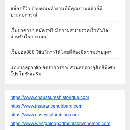
สล็อตรีวิว ด้วยคณะทำงานที่มีคุณภาพแล้วก็มี
ประสบการณ์
เว็บบาคาร่า สมัครฟรี มีความสบายรวดเร็วทันใจ
สำหรับในการเล่น
เว็บบอล888 ใช้บริการได้โดยที่ต้องมีความง่ายสุดๆ
แทงบอลpantip อัตราการจ่ายส่วนลดต่างๆสิทธิพิเศษ
โปรโมชั่นเสริม
https://www.chaussureshistorique.com
https://www.insurancehubbard.com
https://www.caseysplumbing.com
https://www.westgateapartmentstownhomes.com