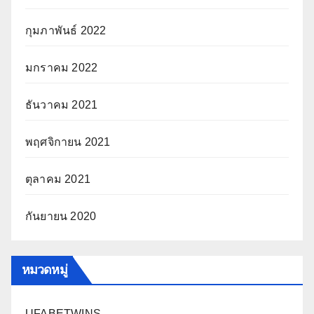
กุมภาพันธ์ 2022
มกราคม 2022
ธันวาคม 2021
พฤศจิกายน 2021
ตุลาคม 2021
กันยายน 2020
หมวดหมู่
UFABETWINS