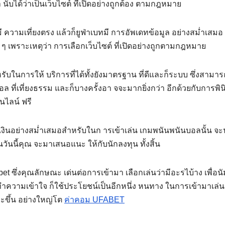
า นับได้ว่าเป็นเว็บไซต์ ที่เปิดอย่างถูกต้อง ตามกฎหมาย
มี ความเที่ยงตรง แล้วก็ยูฟ่าเบทมี การอัพเดทข้อมูล อย่างสม่ำเสมอ
เพราะเหตุว่า การเลือกเว็บไซต์ ที่เปิดอย่างถูกตามกฎหมาย
นการให้ บริการที่ได้ทั้งยังมาตรฐาน ที่ดีและก็ระบบ ซึ่งสามาร
ล ที่เที่ยงธรรม และก็บางครั้งอา จจะมากยิ่งกว่า อีกด้วยกับการพิน
นไลน์ ฟรี
้เงินอย่างสม่ำเสมอสำหรับในก ารเข้าเล่น เกมพนันพนันบอลนั้น จ
วันนี้คุณ จะมาเสนอแนะ ให้กับนักลงทุน ทั้งสิ้น
t ซึ่งคุณลักษณะ เด่นต่อการเข้ามา เลือกเล่นว่ามีอะรไบ้าง เพื่อน
 ทำความเข้าใจ ก็ใช้ประโยชน์เป็นอีกหนึ่ง หนทาง ในการเข้ามาเล่น
อะขึ้น อย่างใหญ่โต
ค่าคอม UFABET