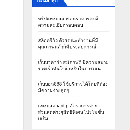
เรื่องล่าสุด
ทริปแทงบอล พวกเราควรจะมี
ความละเอียดรอบคอบ
สล็อตรีวิว ด้วยคณะทำงานที่มี
คุณภาพแล้วก็มีประสบการณ์
เว็บบาคาร่า สมัครฟรี มีความสบาย
รวดเร็วทันใจสำหรับในการเล่น
เว็บบอล888 ใช้บริการได้โดยที่ต้อง
มีความง่ายสุดๆ
แทงบอลpantip อัตราการจ่าย
ส่วนลดต่างๆสิทธิพิเศษโปรโมชั่น
เสริม