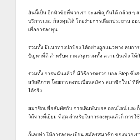
อันนี้เป็น อีกหัวข้อที่พวกเรา จะเผชิญกันได้ กล้วย ๆ
บริการและ ก็ลงทุนได้ โดยง่ายการเลือกประธาน ออนไล
เพื่อการลงทุน
รวมทั้ง มีแนวทางปกป้อง ได้อย่างถูกแนวทาง ลบกา
ปัญหาที่ดี สำหรับความสนุกรวมทั้ง ความบันเทิง ให้กั
รวมทั้ง การพนันแล้วก็ มีวิธีการตรวจ บอล Step ซึ่งส
สวัสดิภาพ โดยการลงทะเบียนสมัคร สมาชิกใหม่ ที่ด
ได้จริง
สมาชิกเ พื่อสัมผัสกับ การเดิมพันบอล ออนไลน์ และก็ก
วิถีทางที่เยี่ยม ที่สุด สำหรับในการลงทุนแล้วก็ การใช
ก็เลยทำ ให้การลงทะเบียน สมัครสมาชิก ของพวกเรา 