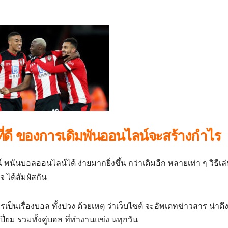
ี่ดี ของการเดิมพันออนไลน์จะสร้างกำไร
นันบอลออนไลน์ได้ ง่ายมากยิ่งขึ้น กว่าเดิมอีก หลายเท่า ๆ วิธีเล่น
จ ได้สัมผัสกัน
รเป็นเรื่องบอล ทั้งปวง ด้วยเหตุ ว่าเว็บไซต์ จะอัพเดทข่าวสาร น่าดึ
่ยม รวมทั้งคู่บอล ที่ทำงานแข่ง นทุกวัน