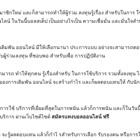
 สมาชิกใหม่ และก็สามารถทำให้ผู้ร่วม ลงทุนรู้เรื่อง สำหรับในการ ใ
น์ ในวันนี้บอลสเต็ป เป็นอย่างไรเป็น ความเชื่อมั่น และมั่นใจสำ
รเดิมพัน ออนไลน์ มีให้เลือกนานา ประการแบบ อย่างจะสามารถต
บผู้ร่วมลงทุน ที่ชอบพอ สำหรับเพื่อ การปฏิบัติงาน
ามารถ ทําให้ทุกคน รู้เรื่องสำหรับ ในการใช้บริการ รวมทั้งลงทุน 
ีของการเดิมพัน ออนไลน์ จะสร้างกำไร และก็ผลตอบแทนให้ กับนั
ารใช้ บริการที่เยี่ยมที่สุดในการพนัน แล้วก็การพนัน และก็ในวันนี้
้บริการ ผ่านเว็บไซต์ไซด์
สมัครแทงบอลออนไลน์ ฟรี
จะรู้ผลตอบแทน แล้วก็กำไ รสำหรับการเลือก รับรองตน หรือการใ