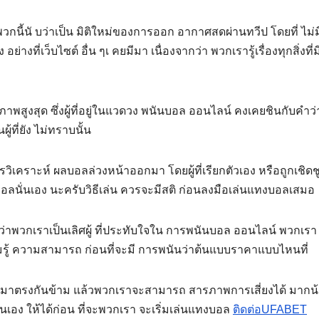
่งพวกนี้นั บว่าเป็น มิติใหม่ของการออก อากาศสดผ่านทวีป โดยที่ ไม่ม
ที่เว็บไซต์ อื่น ๆเ คยมีมา เนื่องจากว่า พวกเรารู้เรื่องทุกสิ่งที่ม
พสูงสุด ซึ่งผู้ที่อยู่ในแวดวง พนันบอล ออนไลน์ คงเคยชินกับคำว่
ผู้ที่ยัง ไม่ทราบนั้น
รวิเคราะห์ ผลบอลล่วงหน้าออกมา โดยผู้ที่เรียกตัวเอง หรือถูกเชิดชู
ยนบอลนั่นเอง นะครับวิธีเล่น ควรจะมีสติ ก่อนลงมือเล่นแทงบอลเสมอ
ถ้าว่าพวกเราเป็นเลิศผู้ ที่ประทับใจใน การพนันบอล ออนไลน์ พวกเรา
มรู้ ความสามารถ ก่อนที่จะมี การพนันว่าต้นแบบราคาแบบไหนที่
กมาตรงกันข้าม แล้วพวกเราจะสามารถ สารภาพการเสี่ยงได้ มากน
เอง ให้ได้ก่อน ที่จะพวกเรา จะเริ่มเล่นแทงบอล
ติดต่อUFABET