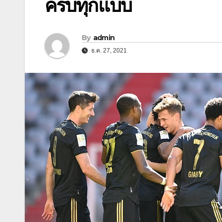
ครบทุกแบบ
By
admin
ธ.ค. 27, 2021