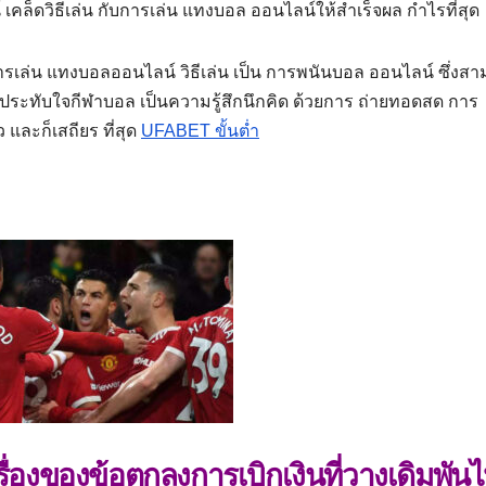
 เคล็ดวิธีเล่น กับการเล่น แทงบอล ออนไลน์ให้สำเร็จผล กำไรที่สุด
บการเล่น แทงบอลออนไลน์ วิธีเล่น เป็น การพนันบอล ออนไลน์ ซึ่งส
่ ประทับใจกีฬาบอล เป็นความรู้สึกนึกคิด ด้วยการ ถ่ายทอดสด การ
และก็เสถียร ที่สุด
UFABET ขั้นต่ำ
ื่องของข้อตกลงการเบิกเงินที่วางเดิมพัน