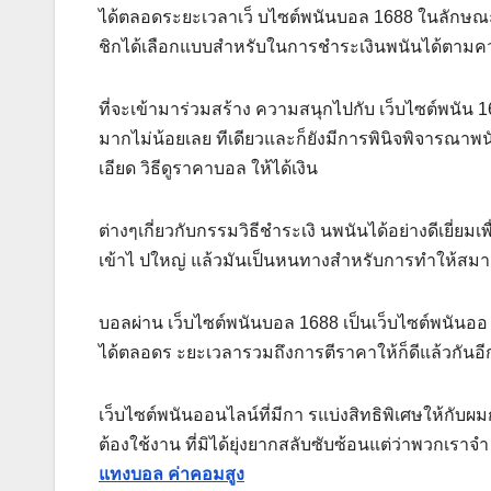
ได้ตลอดระยะเวลาเว็ บไซต์พนันบอล 1688 ในลักษณะข
ชิกได้เลือกแบบสำหรับในการชำระเงินพนันได้ตามคว
ที่จะเข้ามาร่วมสร้าง ความสนุกไปกับ เว็บไซต์พนัน 1
มากไม่น้อยเลย ทีเดียวและก็ยังมีการพินิจพิจารณา
เอียด วิธีดูราคาบอล ให้ได้เงิน
ต่างๆเกี่ยวกับกรรมวิธีชำระเงิ นพนันได้อย่างดีเยี่ยมเ
เข้าไ ปใหญ่ แล้วมันเป็นหนทางสำหรับการทำให้สมาช
บอลผ่าน เว็บไซต์พนันบอล 1688 เป็นเว็บไซต์พนันออ 
ได้ตลอดร ะยะเวลารวมถึงการตีราคาให้ก็ดีแล้วกันอีกด้
เว็บไซต์พนันออนไลน์ที่มีกา รแบ่งสิทธิพิเศษให้กับผมกั
ต้องใช้งาน ที่มิได้ยุ่งยากสลับซับซ้อนแต่ว่าพวกเราจำ
แทงบอล ค่าคอมสูง