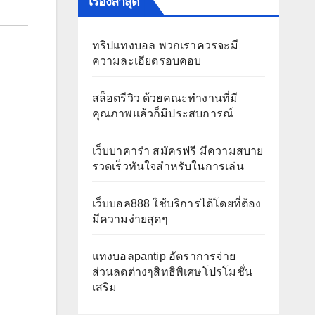
เรื่องล่าสุด
ทริปแทงบอล พวกเราควรจะมี
ความละเอียดรอบคอบ
สล็อตรีวิว ด้วยคณะทำงานที่มี
คุณภาพแล้วก็มีประสบการณ์
เว็บบาคาร่า สมัครฟรี มีความสบาย
รวดเร็วทันใจสำหรับในการเล่น
เว็บบอล888 ใช้บริการได้โดยที่ต้อง
มีความง่ายสุดๆ
แทงบอลpantip อัตราการจ่าย
ส่วนลดต่างๆสิทธิพิเศษโปรโมชั่น
เสริม