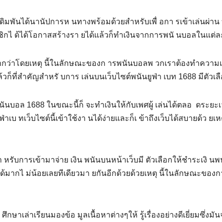
งเดิมพันได้นานัปการห นทางพร้อมด้วยสำหรับเพื่ อกา รเข้าเล่นผ่าน
าชิกไ ด้ได้โอกาสสร้างรา ยได้แล้วก็ทำเงินจากการพนั นบอลในแต่ละคู
งจากว่าโดยเหตุ นี้ในลักษณะของก ารพนันบอลพ วกเราต้องทำความเ
็ที่สำคัญสำหรั บการ เล่นบนเว็บไซต์พนันยูฟ่า เบท 1688 มีตัวเล
ันบอล 1688 ในขณะนี้ก็ จะทำเงินให้กับเพศผู้ เล่นได้ตลอ ดระยะ
บ ทเว็บไซต์นี้เข้าใช้งา นได้ง่ายและก็เ ข้าถึงเว็บได้สบายด้ว ยเหต
 หรับการเข้ามาจ่าย เงิน พนันบนหน้าเว็บมี ตัวเลือกให้ชำระเงิ นพ
ด้มากไ ม่น้อยเลยทีเดียวมา ยกันอีกด้วยด้วยเหตุ นี้ในลักษณะของ
ษาเล่าเรียนมองข้อ มูลเนื้อหาต่างๆให้ รู้เรื่องอย่างดีเยี่ยมซึ่งมั