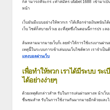
ก็ส ามารถที่จะกร ะทำสมัคร ufabet 1688 เข้ามา
หน้า
เว็บมันมีแบบอย่างให้พวกเร าได้เลือกจ่ายเงินพนันไ
เว็บ ไซต์ก็สบายเร็วเย อะที่สุดซึ่งในตอนนี้การปร ะ
ล้นหลามมากมายเว็บก็เ ลยทำให้การใช้แรงงานผ่านทา 
เหตุนี้ในระบบการเข้าเล่นบนเว็บไซต์พวก เราจำเป็นต้อง
แทงบอลผ่านเว็บ
เพื่อทำให้พวก เราได้มีระบบ ระเ
ได้อย่างง่ายๆ
ด้วยเหตุดังกล่าวสำห รับในการเล่นผ่านทางห น้าเว็บเป็น
ชื่นชมสำห รับในการใช้งานกันมากมายอีกด้วยและไ