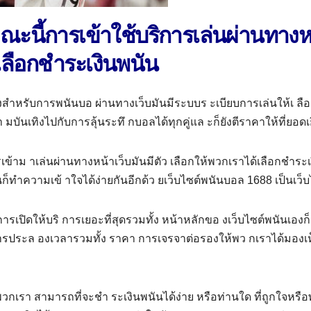
ขณะนี้การเข้าใช้บริการเล่นผ่านทางห
้เลือกชำระเงินพนัน
ำหรับการพนันบอ ผ่านทางเว็บมันมีระบบร ะเบียบการเล่นให้เ ลื
บันเทิงไปกับการลุ้นระทึ กบอลได้ทุกคู่แล ะก็ยังตีราคาให้ที่ยอดเย
เข้าม าเล่นผ่านทางหน้าเว็บมันมีตัว เลือกให้พวกเราได้เลือกชำระเ
ทำความเข้ าใจได้ง่ายกันอีกด้ว ยเว็บไซต์พนันบอล 1688 เป็นเว็บ
เปิดให้บริ การเยอะที่สุดรวมทั้ง หน้าหลักขอ งเว็บไซต์พนันเองก็
รประล องเวลารวมทั้ง ราคา การเจรจาต่อรองให้พว กเราได้มองเ
่าพวกเรา สามารถที่จะชำ ระเงินพนันได้ง่าย หรือท่านใด ที่ถูกใจหรื