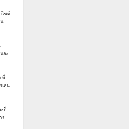
บไซต์
ัน
น
ันจะ
ที่
รเล่น
ละก็
การ