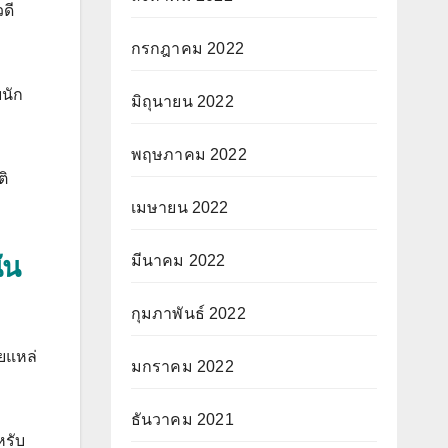
ดี
กรกฎาคม 2022
ยนัก
มิถุนายน 2022
พฤษภาคม 2022
ติ
เมษายน 2022
ัน
มีนาคม 2022
กุมภาพันธ์ 2022
ยแหล่
มกราคม 2022
ธันวาคม 2021
หรับ