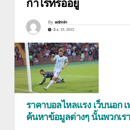
กำไรที่รออยู่
By
admin
มิ.ย. 15, 2022
ราคาบอลไหลแรง เว็บนอก เพร
ค้นหาข้อมูลต่างๆ นั้นพวกเ