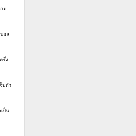
ตาม
นบอล
รึ่ง
จ็บตัว
เป็น