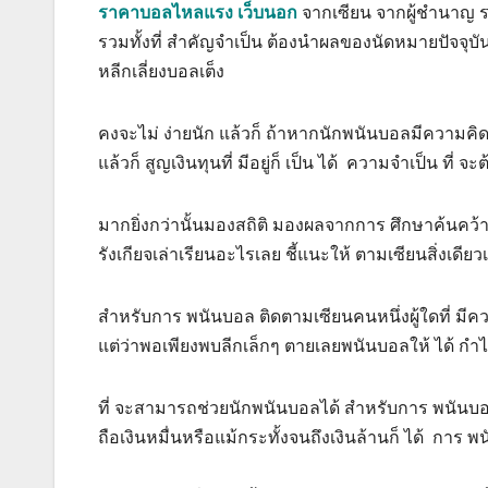
ราคาบอลไหลแรง เว็บนอก
จากเซียน จากผู้ชำนาญ รว
รวมทั้งที่ สำคัญจำเป็น ต้องนำผลของนัดหมายปัจจุบั
หลีกเลี่ยงบอลเต็ง
คงจะไม่ ง่ายนัก แล้วก็ ถ้าหากนักพนันบอลมีความคิดว
แล้วก็ สูญเงินทุนที่ มีอยู่ก็ เป็น ได้ ความจำเป็น ที่ จ
มากยิ่งกว่านั้นมองสถิติ มองผลจากการ ศึกษาค้นคว้าแล
รังเกียจเล่าเรียนอะไรเลย ชี้แนะให้ ตามเซียนสิ่งเดียวเล
สำหรับการ พนันบอล ติดตามเซียนคนหนึ่งผู้ใดที่ มีค
แต่ว่าพอเพียงพบลีกเล็กๆ ตายเลยพนันบอลให้ ได้ กำไ
ที่ จะสามารถช่วยนักพนันบอลได้ สำหรับการ พนันบ
ถือเงินหมื่นหรือแม้กระทั้งจนถึงเงินล้านก็ ได้ กา