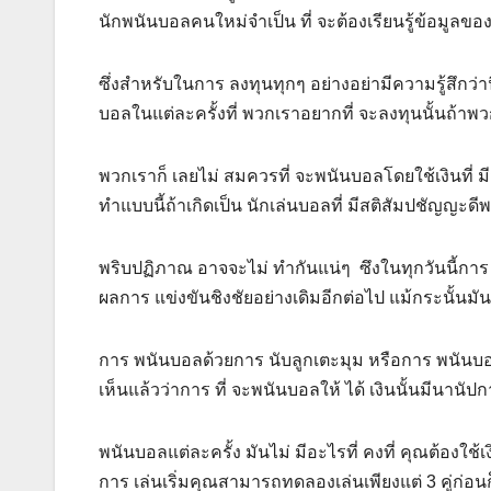
นักพนันบอลคนใหม่จำเป็น ที่ จะต้องเรียนรู้ข้อมูลของคู่
ซึ่งสำหรับในการ ลงทุนทุกๆ อย่างอย่ามีความรู้สึกว่า
บอลในแต่ละครั้งที่ พวกเราอยากที่ จะลงทุนนั้นถ้าพวก
พวกเราก็ เลยไม่ สมควรที่ จะพนันบอลโดยใช้เงินที่
ทำแบบนี้ถ้าเกิดเป็น นักเล่นบอลที่ มีสติสัมปชัญญะด
พริบปฏิภาณ อาจจะไม่ ทำกันแน่ๆ ซึงในทุกวันนี้การ 
ผลการ แข่งขันชิงชัยอย่างเดิมอีกต่อไป แม้กระนั้นมัน
การ พนันบอลด้วยการ นับลูกเตะมุม หรือการ พนันบอ
เห็นแล้วว่าการ ที่ จะพนันบอลให้ ได้ เงินนั้นมีนานัป
พนันบอลแต่ละครั้ง มันไม่ มีอะไรที่ คงที่ คุณต้องใ
การ เล่นเริ่มคุณสามารถทดลองเล่นเพียงแต่ 3 คู่ก่อนก็