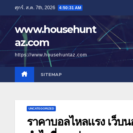
Skip
ศุกร์. ส.ค. 7th, 2026
4:50:32 AM
to
content
www.househunt
az.com
https://www.househuntaz.com
SITEMAP
UNCATEGORIZED
ราคาบอลไหลแรง เว็บนอก 