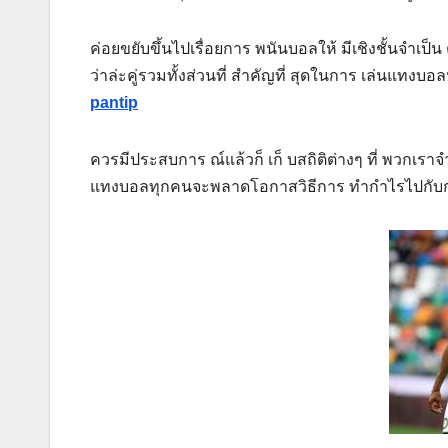
ค่อยขยับขึ้นไปเรื่อยการ พนันบอลให้ มีเชิงชั้นจำเป็
ว่าล่ะคู่รวมทั้งส่วนที่ สำคัญที่ สุดในการ เล่นแทงบ
pantip
ควรมีประสบการ ณ์แล้วก็ เก็ บสถิติต่างๆ ที่ พวกเราจำ
แทงบอลทุกคนจะพลาดโอกาสวิธีการ ทำกำไรไปกับกลุ่ม